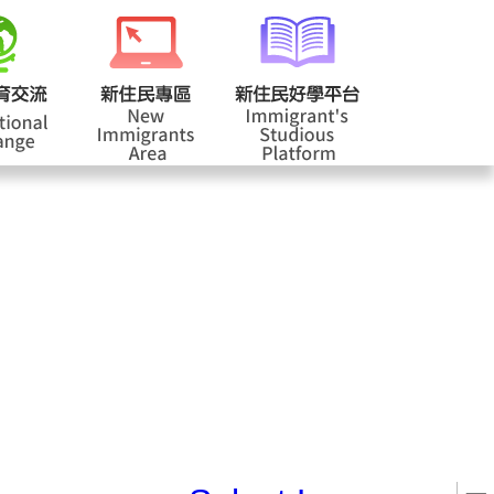
校登入
回首頁
|
|