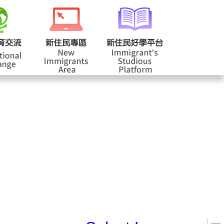
校登入
回首頁
|
|