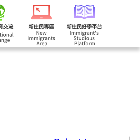
校登入
回首頁
|
|