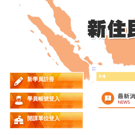
:::
⏸
◀
新學員註冊
學員帳號登入
時間
開課單位登入