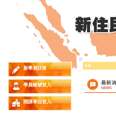
:::
⏸
◀
新學員註冊
學員帳號登入
時間
開課單位登入