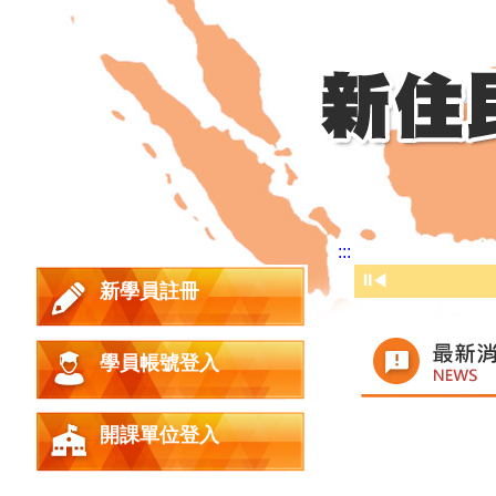
:::
⏸
◀
新學員註冊
學員帳號登入
時間
開課單位登入