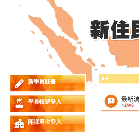
:::
⏸
◀
新學員註冊
學員帳號登入
時間
開課單位登入