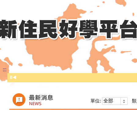
:::
⏸
◀
單位:
類
時間
標