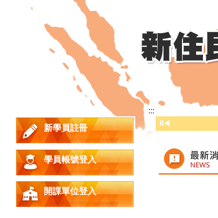
:::
⏸
◀
新學員註冊
學員帳號登入
時間
開課單位登入