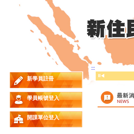
:::
⏸
◀
新學員註冊
學員帳號登入
時間
開課單位登入