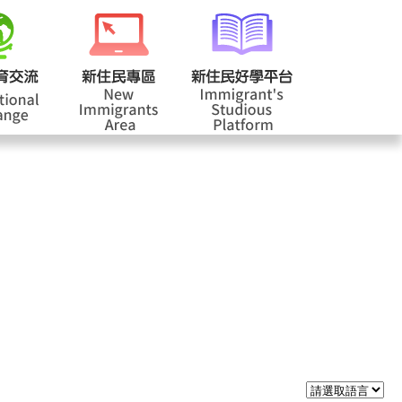
校登入
回首頁
|
|