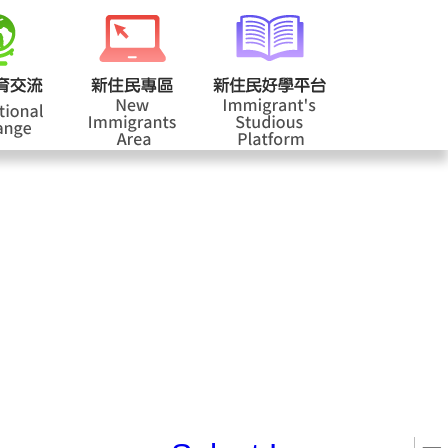
校登入
回首頁
|
|