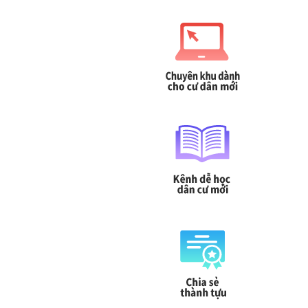
緬甸文
菲律賓文
Tagalog
မြန်မာဘာသာ
泰文
越南文
Tiếng Việt
ภาษาไทย
印尼文
柬埔寨文(高棉文)
Bahasa
ខេមរភាសា
Indonesia
馬來文
Bahasa
Malaysia