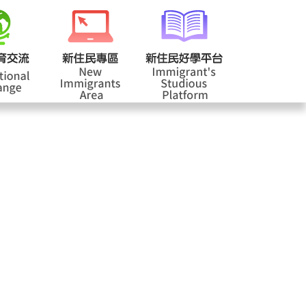
校登入
回首頁
|
|