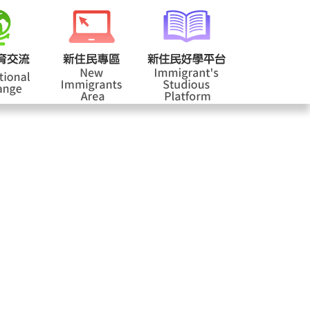
校登入
回首頁
|
|