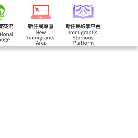
校登入
回首頁
|
|