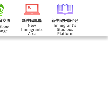
校登入
回首頁
|
|