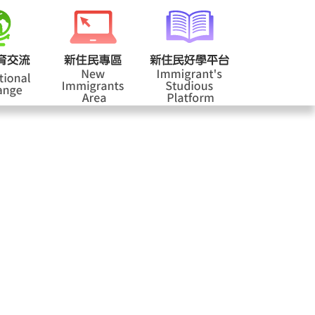
校登入
回首頁
|
|