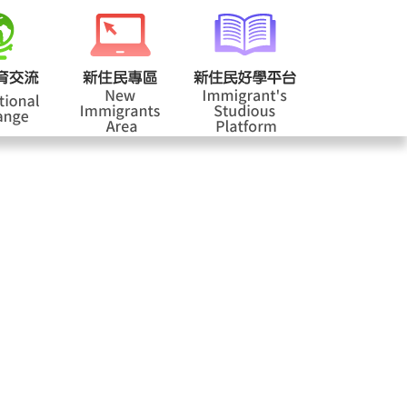
校登入
回首頁
|
|